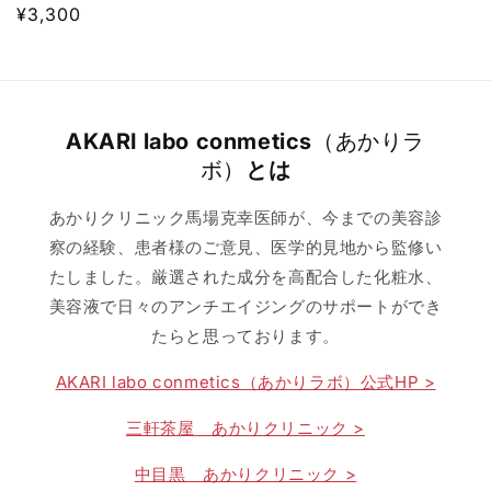
通
¥3,300
常
価
格
AKARI labo conmetics
（あかりラ
ボ）
とは
あかりクリニック馬場克幸医師が、今までの美容診
察の経験、患者様のご意見、医学的見地から監修い
たしました。厳選された成分を高配合した化粧水、
美容液で日々のアンチエイジングのサポートができ
たらと思っております。
AKARI labo conmetics（あかりラボ）公式HP >
三軒茶屋 あかりクリニック >
中目黒 あかりクリニック >