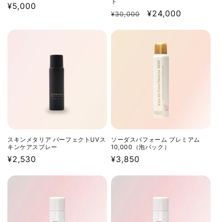
ト
通
¥5,000
通
セ
¥24,000
¥30,000
常
常
ー
価
価
ル
格
格
価
格
スキンメタリア パーフェクトUVス
ソーダスパフォーム プレミアム
キンケアスプレー
10,000（泡パック）
通
¥2,530
通
¥3,850
常
常
価
価
格
格