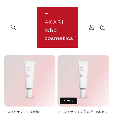
コンテ
ンツに
進む
ロ
カ
グ
ー
イ
ト
ン
セール
アスタキサンチン美容液
アスタキサンチン美容液 6本セッ