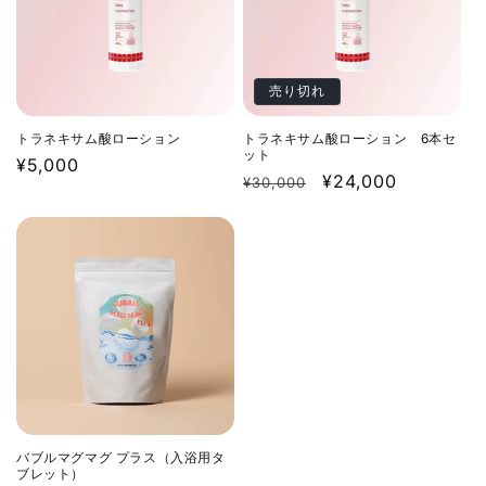
売り切れ
トラネキサム酸ローション
トラネキサム酸ローション 6本セ
ット
通
¥5,000
通
セ
¥24,000
¥30,000
常
常
ー
価
価
ル
格
格
価
格
バブルマグマグ プラス（入浴用タ
ブレット）